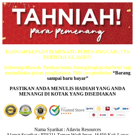
TAHNIAH KEPADA PEMENANG PEMENANG CABUTAN
BERTUAH AILAVIU!!!
Isi borang dibawah, Pastikan semua borang lengkap dan betul bagi
memudahkan proses penghantaran, Pilih cara pembelian
“Barang
sampai baru bayar”
PASTIKAN ANDA MENULIS HADIAH YANG ANDA
MENANGI DI KOTAK YANG DISEDIAKAN
Nama Syarikat : Ailaviu Resources
Alamat Syarikat : PT6211 Taman Wadi Iman, 16450 Kok Lanas