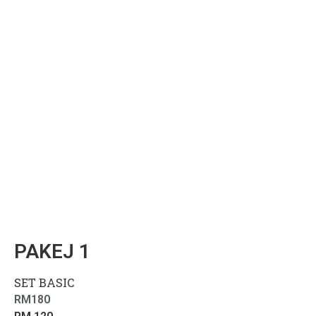
PAKEJ 1
SET BASIC
RM
180