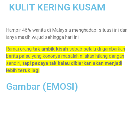
KULIT KERING KUSAM
Hampir 46% wanita di Malaysia menghadapi situasi ini dan
ianya masih wujud sehingga hari ini
Ramai orang
tak ambik kisah
sebab selalu di gambarkan
berita palsu yang kononya masalah ni akan hilang dengan
sendiri,
tapi pecaya tak kalau dibiarkan akan menjadi
lebih teruk lagi
Gambar (EMOSI)